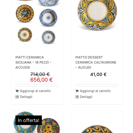
PIATTI CERAMICA
PIATTO DESSERT
SICILIANA – 18 PEZZI –
CERAMICA CALTAGIRONE
ACCUSSI
– ALICUDI
714,00
€
41,00
€
Il
Il
656,00
€
prezzo
prezzo
originale
attuale
Aggiungi al carrello
Aggiungi al carrello
era:
è:
Dettagli
Dettagli
714,00 €.
656,00 €.
In offerta!