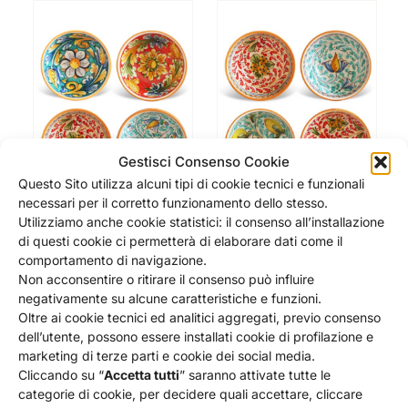
Gestisci Consenso Cookie
Questo Sito utilizza alcuni tipi di cookie tecnici e funzionali
necessari per il corretto funzionamento dello stesso.
Utilizziamo anche cookie statistici: il consenso all’installazione
di questi cookie ci permetterà di elaborare dati come il
SET COPPE CERAMICA
SET COPPE CERAMICA
comportamento di navigazione.
SICILIANA CASTELMOLA –
SICILIANA GANGI – 4
Non acconsentire o ritirare il consenso può influire
4 PEZZI
PEZZI
negativamente su alcune caratteristiche e funzioni.
88,00
€
88,00
€
Oltre ai cookie tecnici ed analitici aggregati, previo consenso
Aggiungi al carrello
Aggiungi al carrello
dell’utente, possono essere installati cookie di profilazione e
Dettagli
Dettagli
marketing di terze parti e cookie dei social media.
Cliccando su “
Accetta tutti
” saranno attivate tutte le
categorie di cookie, per decidere quali accettare, cliccare