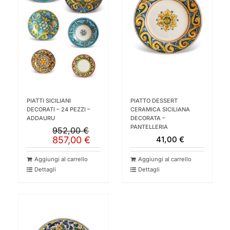
PIATTI SICILIANI
PIATTO DESSERT
DECORATI – 24 PEZZI –
CERAMICA SICILIANA
ADDAURU
DECORATA –
PANTELLERIA
952,00
€
Il
Il
857,00
€
41,00
€
prezzo
prezzo
originale
attuale
Aggiungi al carrello
Aggiungi al carrello
era:
è:
Dettagli
Dettagli
952,00 €.
857,00 €.