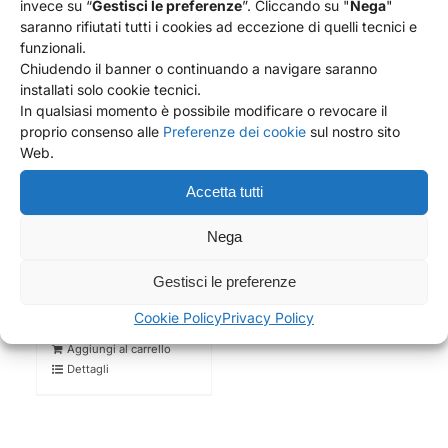
invece su “
Gestisci le preferenze
”. Cliccando su "
Nega
"
saranno rifiutati tutti i cookies ad eccezione di quelli tecnici e
funzionali.
Chiudendo il banner o continuando a navigare saranno
installati solo cookie tecnici.
In qualsiasi momento è possibile modificare o revocare il
proprio consenso alle
Preferenze dei cookie
sul nostro sito
Web.
Accetta tutti
Nega
SET COPPE CERAMICA
SICILIANA BUSCEMI – 4
Gestisci le preferenze
PEZZI
88,00
€
Cookie Policy
Privacy Policy
Aggiungi al carrello
Dettagli