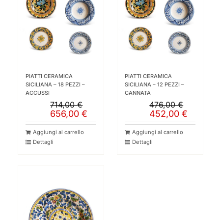
PIATTI CERAMICA
PIATTI CERAMICA
SICILIANA – 18 PEZZI –
SICILIANA – 12 PEZZI –
ACCUSSI
CANNATA
714,00
€
476,00
€
Il
Il
Il
Il
656,00
€
452,00
€
prezzo
prezzo
prezzo
prezzo
originale
attuale
originale
attuale
Aggiungi al carrello
Aggiungi al carrello
era:
è:
era:
è:
Dettagli
Dettagli
714,00 €.
656,00 €.
476,00 €.
452,00 €.