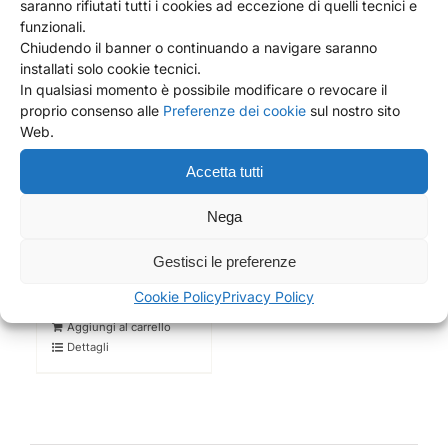
saranno rifiutati tutti i cookies ad eccezione di quelli tecnici e
funzionali.
Chiudendo il banner o continuando a navigare saranno
installati solo cookie tecnici.
In qualsiasi momento è possibile modificare o revocare il
proprio consenso alle
Preferenze dei cookie
sul nostro sito
Web.
Accetta tutti
Nega
SET COPPE CERAMICA
SICILIANA FLORIDIA – 4
Gestisci le preferenze
PEZZI
88,00
€
Cookie Policy
Privacy Policy
Aggiungi al carrello
Dettagli