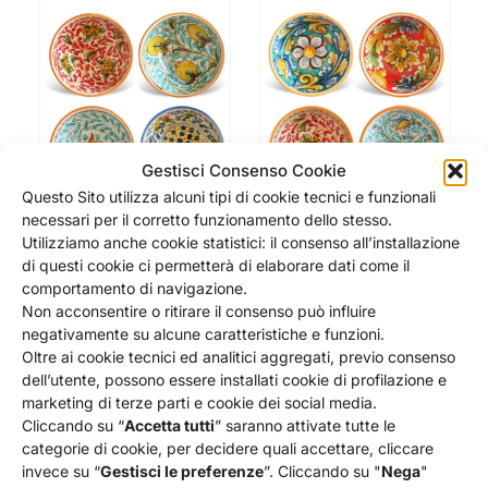
Gestisci Consenso Cookie
Questo Sito utilizza alcuni tipi di cookie tecnici e funzionali
necessari per il corretto funzionamento dello stesso.
Utilizziamo anche cookie statistici: il consenso all’installazione
di questi cookie ci permetterà di elaborare dati come il
SET COPPE CERAMICA
SET COPPE CERAMICA
comportamento di navigazione.
DECORATA BAGHERIA – 4
SICILIANA CASTELMOLA –
PEZZI
4 PEZZI
Non acconsentire o ritirare il consenso può influire
88,00
€
88,00
€
negativamente su alcune caratteristiche e funzioni.
Oltre ai cookie tecnici ed analitici aggregati, previo consenso
Aggiungi al carrello
Aggiungi al carrello
dell’utente, possono essere installati cookie di profilazione e
Dettagli
Dettagli
marketing di terze parti e cookie dei social media.
Cliccando su “
Accetta tutti
” saranno attivate tutte le
categorie di cookie, per decidere quali accettare, cliccare
invece su “
Gestisci le preferenze
”. Cliccando su "
Nega
"