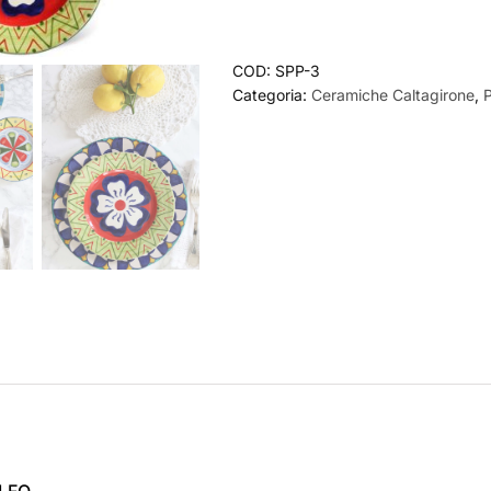
PALADINI
-
SET
COD:
SPP-3
6
Categoria:
Ceramiche Caltagirone
,
P
PEZZI
-
ASTOLFO
quantità