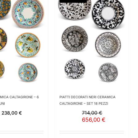
AMICA CALTAGIRONE – 6
PIATTI DECORATI NERI CERAMICA
UNI
CALTAGIRONE – SET 18 PEZZI
714,00
€
238,00
€
Il
656,00
€
Il
prezzo
prezzo
originale
attuale