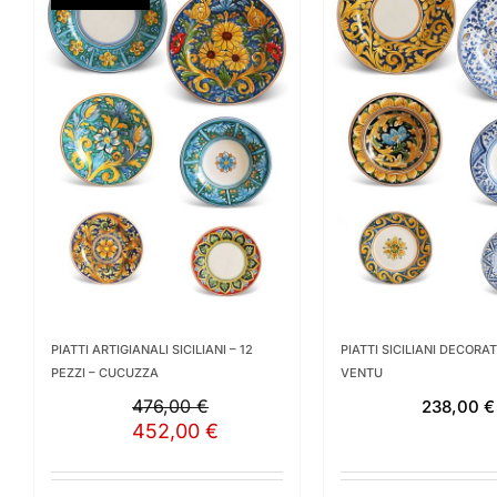
PIATTI ARTIGIANALI SICILIANI – 12
PIATTI SICILIANI DECORATI
PEZZI – CUCUZZA
VENTU
476,00
€
238,00
€
Il
452,00
€
Il
prezzo
prezzo
originale
attuale