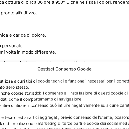
a cottura di circa 36 ore a 950° C che ne fissa i colori, renden
pronto all’utilizzo.
nica e carica di colore.
o personale.
i volta in modo differente.
 lasciandovi ispirare dai colori e dai temi.
Gestisci Consenso Cookie
ali, i nostri piatti si notano per i loro colori accesi, caratteristic
tilizza alcuni tipi di cookie tecnici e funzionali necessari per il corret
lizziamo per dare vita ai decori sono molti.
o dello stesso.
puro lino o cotone, o una tovaglia ricamata in sfilato siciliano.
nche cookie statistici: il consenso all’installazione di questi cookie c
tri ospiti senza parole.
 dati come il comportamento di navigazione.
tire o ritirare il consenso può influire negativamente su alcune carat
fre anche la possibilità di essere
appeso al muro
.
kie tecnici ed analitici aggregati, previo consenso dell’utente, posso
ristinare ogni singolo piatto qualora venisse rotto.
okie di profilazione e marketing di terze parti e cookie dei social medi