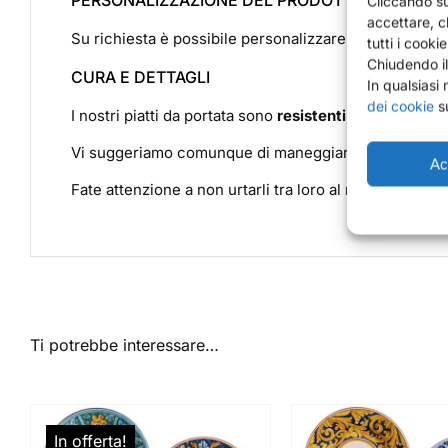
PERSONALIZZAZIONE DEL PRODOTTO
Cliccando su
accettare, c
Su richiesta è possibile personalizzare il retro dei pi
tutti i cooki
Chiudendo il
CURA E DETTAGLI
In qualsiasi
dei cookie
su
I nostri piatti da portata sono
resistenti
e possono ess
Vi suggeriamo comunque di maneggiarli con cura e di 
Acc
Fate attenzione a non urtarli tra loro al momento della
Ti potrebbe interessare…
In offerta!