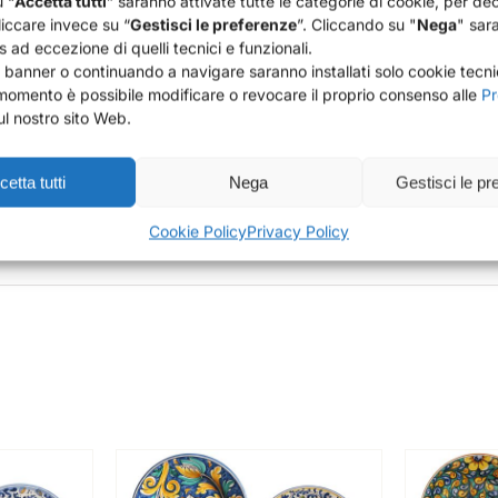
 “
Accetta tutti
” saranno attivate tutte le categorie di cookie, per de
liccare invece su “
Gestisci le preferenze
”. Cliccando su "
Nega
" sara
atti da portata con un nome e una data.
es ad eccezione di quelli tecnici e funzionali.
 banner o continuando a navigare saranno installati solo cookie tecni
 momento è possibile modificare o revocare il proprio consenso alle
Pr
l nostro sito Web.
ere lavati in
lavastoviglie
.
evitare l’uso di solventi e spugne abrasive in quanto lo smalt
etta tutti
Nega
Gestisci le pr
 messa in lavastoviglie ed evitate l’attrito durante la fase di lav
Cookie Policy
Privacy Policy