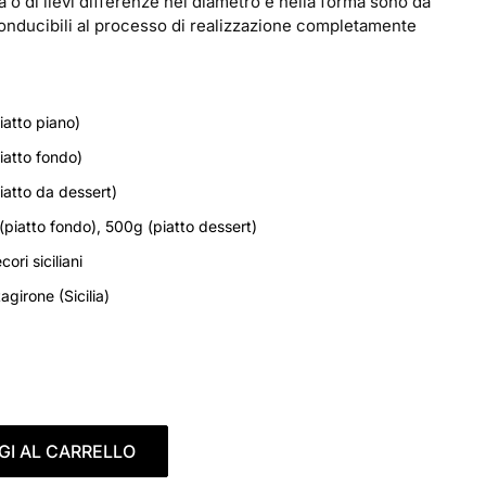
à o di lievi differenze nel diametro e nella forma sono da
conducibili al processo di realizzazione completamente
iatto piano)
iatto fondo)
iatto da dessert)
(piatto fondo), 500g (piatto dessert)
ori siciliani
agirone (Sicilia)
GI AL CARRELLO