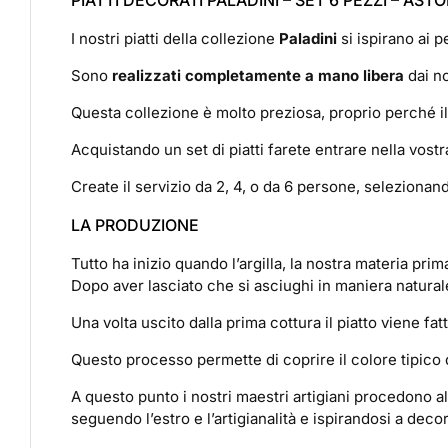
PIATTI DECORATI PALADINI – SET 6 PEZZI – AST
I nostri piatti della collezione
Paladini
si ispirano ai p
Sono
realizzati completamente a mano libera
dai no
Questa collezione è molto preziosa, proprio perché i
Acquistando un set di piatti farete entrare nella vostra
Create il servizio da 2, 4, o da 6 persone, selezionando
LA PRODUZIONE
Tutto ha inizio quando l’argilla, la nostra materia pri
Dopo aver lasciato che si asciughi in maniera natural
Una volta uscito dalla prima cottura il piatto viene 
Questo processo permette di coprire il colore tipico d
A questo punto i nostri maestri artigiani procedono
seguendo l’estro e l’artigianalità e ispirandosi a dec