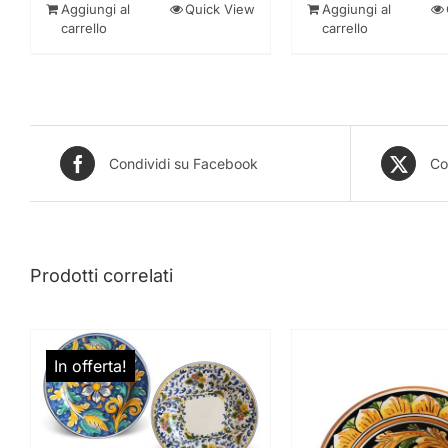
era:
è:
Aggiungi al
Quick View
Aggiungi al
476,00 €.
452,00 €.
carrello
carrello
Condividi su Facebook
Co
Prodotti correlati
In offerta!