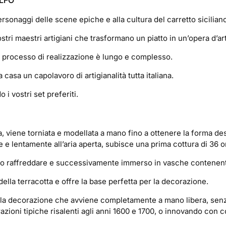
OLFO
ersonaggi delle scene epiche e alla cultura del carretto sicilian
stri maestri artigiani che trasformano un piatto in un’opera d’ar
l processo di realizzazione è lungo e complesso.
 casa un capolavoro di artigianalità tutta italiana.
 i vostri set preferiti.
ma, viene torniata e modellata a mano fino a ottenere la forma des
e e lentamente all’aria aperta, subisce una prima cottura di 36 
fatto raffreddare e successivamente immerso in vasche contenent
ella terracotta e offre la base perfetta per la decorazione.
 alla decorazione che avviene completamente a mano libera, sen
orazioni tipiche risalenti agli anni 1600 e 1700, o innovando con