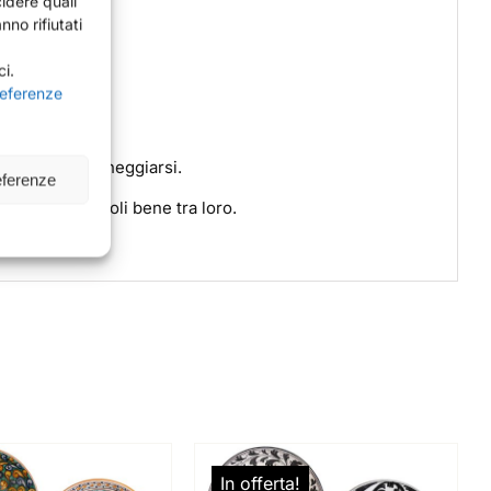
cidere quali
nno rifiutati
ci.
eferenze
o potrebbe danneggiarsi.
eferenze
aggio separandoli bene tra loro.
In offerta!