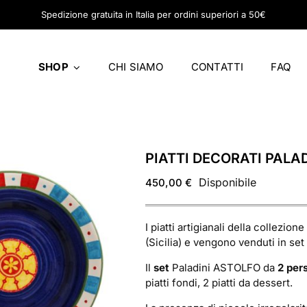
Spedizione gratuita in Italia per ordini superiori a 50€
SHOP
CHI SIAMO
CONTATTI
FAQ
COLLEZIONI DI PIATTI
ARTICOLI 
PIATTI EOLIE
PIATTI DA
PIATTI BIANCO E NERO
INSALATIE
PIATTI DECORATI PALAD
PIATTI PALADINI
COPPE
Disponibile
450,00
€
PIATTI MARENOSTRO
TAZZE DA 
PIATTI MARZAPANE
I piatti artigianali della collezio
(Sicilia) e vengono venduti in set
PIATTI MEDITERRA
PIATTI MAIOLICA
Il
set
Paladini ASTOLFO da
2 per
piatti fondi, 2 piatti da dessert.