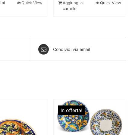
era:
è:
 al
Quick View
Aggiungi al
Quick View
714,00 €.
656,00 €.
carrello
Condividi via email
In offerta!