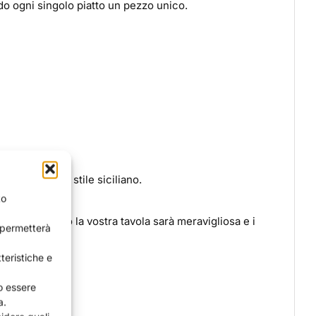
do ogni singolo piatto un pezzo unico.
a propria dello stile siciliano.
to
 In questo modo la vostra tavola sarà meravigliosa e i
i permetterà
teristiche e
no essere
a.