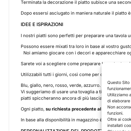
Terminata la decorazione il piatto subisce una second
Dopo essersi asciugato in maniera naturale il piatto è 
IDEE E ISPIRAZIONI
I nostri piatti sono perfetti per preparare una tavola u
Possono essere mixati tra loro in base al vostro gust
Noi amiamo giocare con i decori e apparecchiare ogn
Sarete voi a scegliere come preparare la vostra tavola,
Utilizzabili tutti i giorni, così come per occasioni speci
Questo Sito u
Blu, giallo, nero, rosso, verde, azzurro. I toni che uti
funzionament
Vi suggeriamo di usare una tovaglia a tinte neutre, in 
Utilizziamo a
piatti spiccheranno ancora di più lasciando voi e i vos
di elaborare
Non acconsen
Ogni piatto,
su richiesta precedente all’ordine
, vi of
funzioni.
Oltre ai coo
In base alla disponibilità in magazzino è possibile rip
installati co