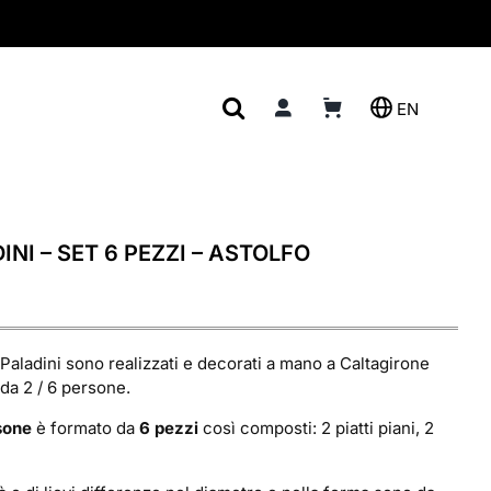
EN
PER IL SERVIZIO
COMPLEMENTI D’ARREDO
 PORTATA
IL TUPPO SICILIANO
RE
CUORE SACRO DI SICILIA
INI – SET 6 PEZZI – ASTOLFO
LA BURNIA SICILIANA
TÈ
IL CANTARO SICILIANO
LE PIGNE D’AMORE
ne Paladini sono realizzati e decorati a mano a Caltagirone
 da 2 / 6 persone.
MAIOLICHE
sone
è formato da
6 pezzi
così composti: 2 piatti piani, 2