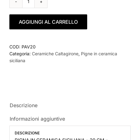
PIGNA
IN
CERAMICA
AGGIUNGI AL CARRELLO
SICILIANA
–
20
CM
COD:
PAV20
–
Categoria:
Ceramiche Caltagirone
,
Pigne in ceramica
AZZURRO
siciliana
VENDICARI
quantità
Descrizione
Informazioni aggiuntive
DESCRIZIONE