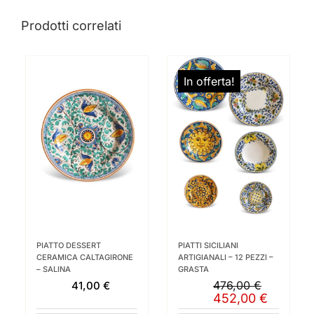
Prodotti correlati
In offerta!
PIATTO DESSERT
PIATTI SICILIANI
CERAMICA CALTAGIRONE
ARTIGIANALI – 12 PEZZI –
– SALINA
GRASTA
476,00
€
41,00
€
Il
Il
452,00
€
prezzo
prezzo