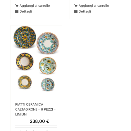
originale
attuale
Aggiungi al carrello
Aggiungi al carrello
era:
è:
Dettagli
Dettagli
476,00 €.
452,00 €.
PIATTI CERAMICA
CALTAGIRONE – 6 PEZZI –
LIMIUNI
238,00
€