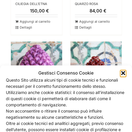
CILIEGIA DELL’ETNA
QUARZO ROSA
150,00
€
84,00
€
Aggiungi al carrello
Aggiungi al carrello
Dettagli
Dettagli
Gestisci Consenso Cookie
Questo Sito utilizza alcuni tipi di cookie tecnici e funzionali
necessari per il corretto funzionamento dello stesso.
Utilizziamo anche cookie statistici: il consenso all’installazione
di questi cookie ci permetterà di elaborare dati come il
comportamento di navigazione.
Non acconsentire o ritirare il consenso può influire
negativamente su alcune caratteristiche e funzioni.
PIGNA IN CERAMICA
PIGNA IN CERAMICA
Oltre ai cookie tecnici ed analitici aggregati, previo consenso
SICILIANA – 30 CM –
SICILIANA – 20 CM –
dell’utente, possono essere installati cookie di profilazione e
BOUGANVILLE
CILIEGIA DELL’ETNA