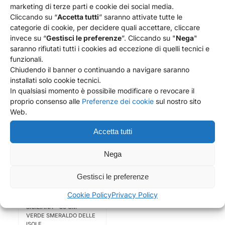
marketing di terze parti e cookie dei social media.
150,00
€
84,00
€
Cliccando su “
Accetta tutti
” saranno attivate tutte le
categorie di cookie, per decidere quali accettare, cliccare
Aggiungi al carrello
Aggiungi al carrello
invece su “
Gestisci le preferenze
”. Cliccando su "
Nega
"
Dettagli
Dettagli
saranno rifiutati tutti i cookies ad eccezione di quelli tecnici e
funzionali.
Chiudendo il banner o continuando a navigare saranno
installati solo cookie tecnici.
In qualsiasi momento è possibile modificare o revocare il
proprio consenso alle
Preferenze dei cookie
sul nostro sito
Web.
Accetta tutti
Nega
Gestisci le preferenze
Cookie Policy
Privacy Policy
PIGNA IN CERAMICA
SICILIANA – 30 CM –
VERDE SMERALDO DELLE
ISOLE