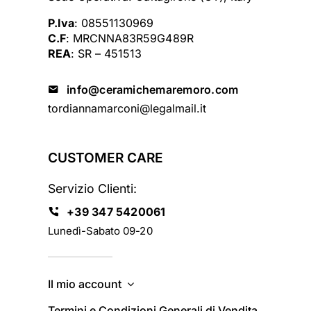
P.Iva
: 08551130969
C.F
: MRCNNA83R59G489R
REA
: SR – 451513
info@ceramichemaremoro.com
tordiannamarconi@legalmail.it
CUSTOMER CARE
Servizio Clienti:
+39 347 5420061
Lunedì-Sabato 09-20
Il mio account
Termini e Condizioni Generali di Vendita