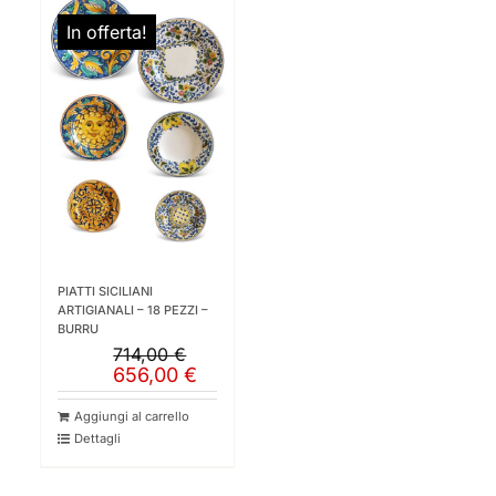
In offerta!
PIATTI SICILIANI
ARTIGIANALI – 18 PEZZI –
BURRU
714,00
€
Il
Il
656,00
€
prezzo
prezzo
originale
attuale
Aggiungi al carrello
era:
è:
Dettagli
714,00 €.
656,00 €.