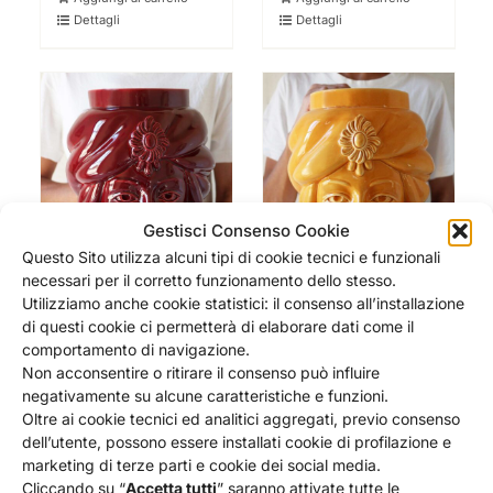
Dettagli
Dettagli
Gestisci Consenso Cookie
Questo Sito utilizza alcuni tipi di cookie tecnici e funzionali
necessari per il corretto funzionamento dello stesso.
Utilizziamo anche cookie statistici: il consenso all’installazione
di questi cookie ci permetterà di elaborare dati come il
comportamento di navigazione.
TESTA DI MORO DONNA
TESTA DI MORO DONNA
Non acconsentire o ritirare il consenso può influire
CILIEGIA DELL’ETNA – 33
MANDARINO – 33 CM –
negativamente su alcune caratteristiche e funzioni.
CM – CARUSI
CARUSI
Oltre ai cookie tecnici ed analitici aggregati, previo consenso
245,00
€
245,00
€
dell’utente, possono essere installati cookie di profilazione e
marketing di terze parti e cookie dei social media.
Aggiungi al carrello
Aggiungi al carrello
Cliccando su “
Accetta tutti
” saranno attivate tutte le