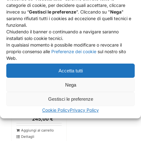
Dettagli
Dettagli
categorie di cookie, per decidere quali accettare, cliccare
invece su “
Gestisci le preferenze
”. Cliccando su "
Nega
"
saranno rifiutati tutti i cookies ad eccezione di quelli tecnici e
funzionali.
Chiudendo il banner o continuando a navigare saranno
installati solo cookie tecnici.
In qualsiasi momento è possibile modificare o revocare il
proprio consenso alle
Preferenze dei cookie
sul nostro sito
Web.
Accetta tutti
Nega
Gestisci le preferenze
TESTA DI MORO UOMO
MANDORLA – 33 CM –
Cookie Policy
Privacy Policy
CARUSI
245,00
€
Aggiungi al carrello
Dettagli