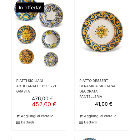
In offerta!
PIATTI SICILIANI
PIATTO DESSERT
ARTIGIANALI – 12 PEZZI –
CERAMICA SICILIANA
GRASTA
DECORATA –
PANTELLERIA
476,00
€
Il
Il
452,00
€
41,00
€
prezzo
prezzo
originale
attuale
Aggiungi al carrello
Aggiungi al carrello
era:
è:
Dettagli
Dettagli
476,00 €.
452,00 €.