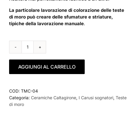
La particolare lavorazione di colorazione delle teste
di moro può creare delle sfumature e striature,
tipiche della lavorazione manuale
.
TESTA
DI
MORO
AGGIUNGI AL CARRELLO
UOMO
MELANZANA
-
33
COD:
TMC-04
CM
Categoria:
Ceramiche Caltagirone
,
I Carusi sognatori
,
Teste
-
di moro
CARUSI
quantità